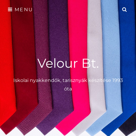
Skip
SE
MENU
to
content
Velour Bt.
Iskolai nyakkendők, tarisznyák készítése 1993
óta